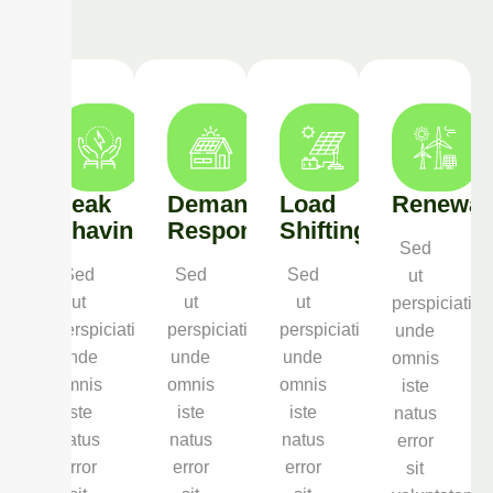
Peak
Demand
Load
Renewab
Shaving
Response
Shifting
Sed
Sed
Sed
Sed
ut
ut
ut
ut
perspiciatis
perspiciatis
perspiciatis
perspiciatis
unde
unde
unde
unde
omnis
omnis
omnis
omnis
iste
iste
iste
iste
natus
natus
natus
natus
error
error
error
error
sit