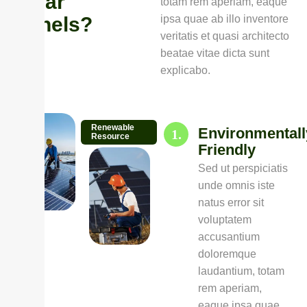
S
o
l
a
r
totam rem aperiam, eaque
P
a
n
e
l
s
?
ipsa quae ab illo inventore
veritatis et quasi architecto
beatae vitae dicta sunt
explicabo.
Renewable
Environmentall
1.
Resource
Friendly
Sed ut perspiciatis
unde omnis iste
natus error sit
voluptatem
accusantium
doloremque
laudantium, totam
rem aperiam,
eaque ipsa quae