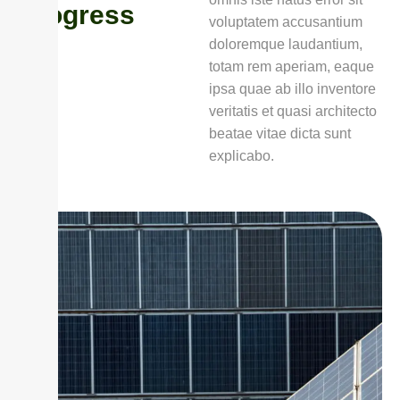
P
r
o
g
r
e
s
s
voluptatem accusantium
doloremque laudantium,
totam rem aperiam, eaque
ipsa quae ab illo inventore
veritatis et quasi architecto
beatae vitae dicta sunt
explicabo.