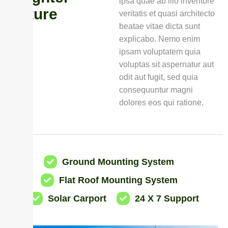
ipsa quae ab illo inventore
F
u
t
u
r
e
veritatis et quasi architecto
beatae vitae dicta sunt
explicabo. Nemo enim
ipsam voluptatem quia
voluptas sit aspernatur aut
odit aut fugit, sed quia
consequuntur magni
dolores eos qui ratione.
Ground Mounting System
Flat Roof Mounting System
Solar Carport
24 X 7 Support