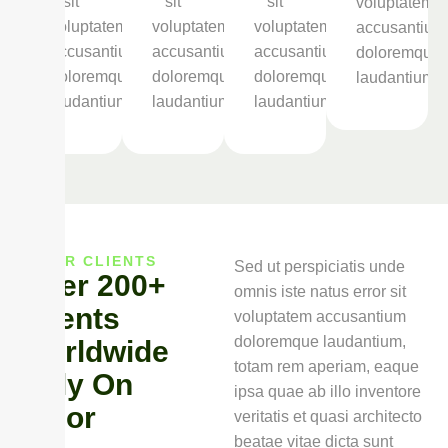
sit
sit
sit
voluptatem
voluptatem
voluptatem
voluptatem
accusantium
accusantium
accusantium
accusantium
doloremque
doloremque
doloremque
doloremque
laudantium.
laudantium.
laudantium.
laudantium.
OUR CLIENTS
Sed ut perspiciatis unde
Over 200+
omnis iste natus error sit
Clients
voluptatem accusantium
doloremque laudantium,
Worldwide
totam rem aperiam, eaque
Rely On
ipsa quae ab illo inventore
Solor
veritatis et quasi architecto
beatae vitae dicta sunt