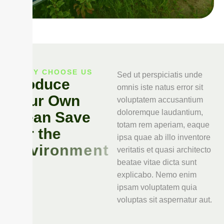
WHY CHOOSE US
Sed ut perspiciatis unde
P
r
o
d
u
c
e
omnis iste natus error sit
Y
o
u
r
O
w
n
voluptatem accusantium
doloremque laudantium,
C
l
e
a
n
S
a
v
e
totam rem aperiam, eaque
o
u
r
t
h
e
ipsa quae ab illo inventore
E
n
v
i
r
o
n
m
e
n
t
veritatis et quasi architecto
beatae vitae dicta sunt
explicabo. Nemo enim
ipsam voluptatem quia
voluptas sit aspernatur aut.