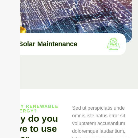
Solar Maintenance
WHY RENEWABLE
Sed ut perspiciatis unde
ENERGY?
omnis iste natus error sit
W
h
y
d
o
y
o
u
voluptatem accusantium
h
a
v
e
t
o
u
s
e
doloremque laudantium,