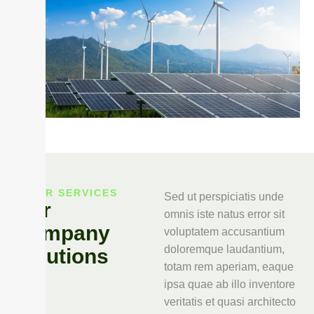
OUR SERVICES
Sed ut perspiciatis unde
O
u
r
omnis iste natus error sit
C
o
m
p
a
n
y
voluptatem accusantium
doloremque laudantium,
S
o
l
u
t
i
o
n
s
totam rem aperiam, eaque
ipsa quae ab illo inventore
veritatis et quasi architecto