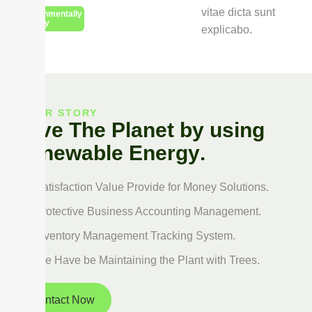
vitae dicta sunt
Environmentally
Friendly
explicabo.
OUR STORY
S
a
v
e
T
h
e
P
l
a
n
e
t
b
y
u
s
i
n
g
R
e
n
e
w
a
b
l
e
E
n
e
r
g
y
.
Satisfaction Value Provide for Money Solutions.
Protective Business Accounting Management.
Inventory Management Tracking System.
We Have be Maintaining the Plant with Trees.
Contact Now