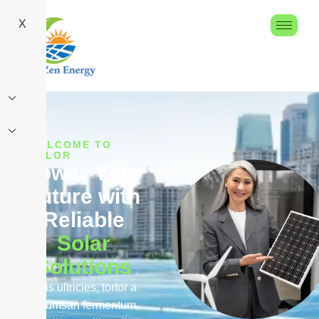
X
WELCOME TO
SOLOR
P
o
w
e
r
Y
o
u
r
F
u
t
u
r
e
w
i
t
h
R
e
l
i
a
b
l
e
S
o
l
a
r
S
o
l
u
t
i
o
n
s
Duis ultricies, tortor a
accumsan fermentum,