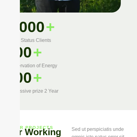
1,000
+
Active Status Clients
800
+
Conservation of Energy
700
+
Successive prize 2 Year
OUR PROJECTS
Sed ut perspiciatis unde
O
u
r
W
o
r
k
i
n
g
omnis iste natus error sit