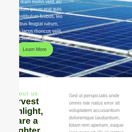
purus diam mollis velit, eu
bibendum ipsum erat quis
leo. Vestibulum finibus, leo
dapibus feugiat rutrum,
augue lacus rhoncus velit,
vel scelerisque odio est.
Learn More
ABOUT US
Sed ut perspiciatis unde
H
a
r
v
e
s
t
omnis iste natus error sit
S
u
n
l
i
g
h
t
,
voluptatem accusantium
doloremque laudantium,
S
h
a
r
e
a
totam rem aperiam, eaque
B
r
i
g
h
t
e
r